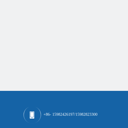
+86- 15982426197/15982823300