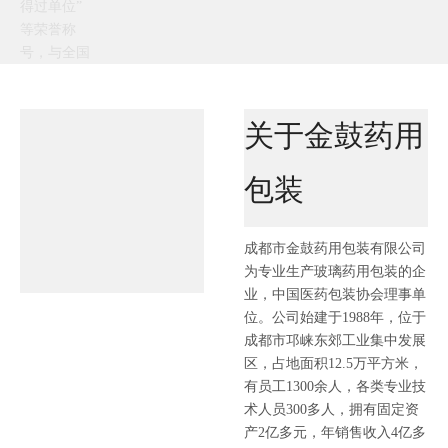
得过单位”
等荣誉称
号，与全国
两百余家知
名制药企业
建立了长期
关于金鼓药用
友好合作关
系。
包装
产
成都市金鼓药用包装有限公司
品
为专业生产玻璃药用包装的企
业，中国医药包装协会理事单
中
位。公司始建于1988年，位于
成都市邛崃东郊工业集中发展
心
区，占地面积12.5万平方米，
有员工1300余人，各类专业技
术人员300多人，拥有固定资
产2亿多元，年销售收入4亿多