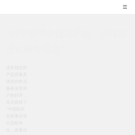
“科学管理创优质产品，持续改
进让顾客满意”
优良稳定的
产品质量及
优质的售后
服务深受用
户的好评，
先后获得了
“中国医药
包装事业突
出贡献单
位，质量信