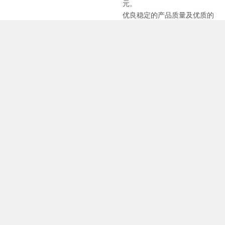
元。
优良稳定的产品质量及优质的
售后服务深受用户的好评，先
后获得了“中国医药包装事业
突出贡献单位”“质量信得过单
位” 等荣誉称号，与全国两百
余家知名制药企业建立了长期
友好合作关系。
了解更多